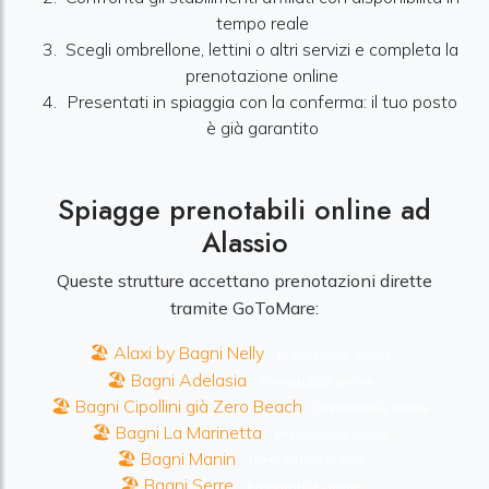
tempo reale
Scegli ombrellone, lettini o altri servizi e completa la
prenotazione online
Presentati in spiaggia con la conferma: il tuo posto
è già garantito
Spiagge prenotabili online ad
Alassio
Queste strutture accettano prenotazioni dirette
tramite GoToMare:
🏖️ Alaxi by Bagni Nelly
Prenotabile online
🏖️ Bagni Adelasia
Prenotabile online
🏖️ Bagni Cipollini già Zero Beach
Prenotabile online
🏖️ Bagni La Marinetta
Prenotabile online
🏖️ Bagni Manin
Prenotabile online
🏖️ Bagni Serre
Prenotabile online