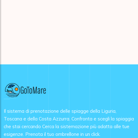
Il sistema di prenotazione delle spiagge della Liguria,
Toscana e della Costa Azzurra. Confronta e scegli la spiaggia
che stai cercando Cerca la sistemazione più adatta alle tue
esigenze. Prenota il tuo ombrellone in un click.