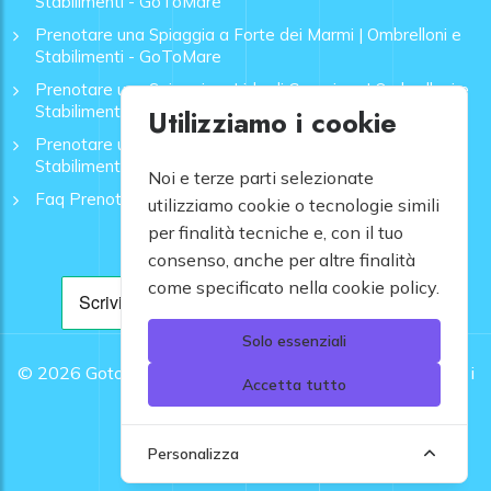
Stabilimenti - GoToMare
Prenotare una Spiaggia a Forte dei Marmi | Ombrelloni e
Stabilimenti - GoToMare
Prenotare una Spiaggia a Lido di Camaiore | Ombrelloni e
Stabilimenti - GoToMare
Utilizziamo i cookie
Prenotare una Spiaggia a Rapallo | Ombrelloni e
Stabilimenti - GoToMare
Noi e terze parti selezionate
Faq Prenotazione Spiagge
utilizziamo cookie o tecnologie simili
per finalità tecniche e, con il tuo
consenso, anche per altre finalità
come specificato nella cookie policy.
Solo essenziali
© 2026
Gotomare srl - Partita IVA 12948810960 .
Tutti i
Accetta tutto
diritti riservati.
Personalizza