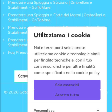
Prenotare una Spiaggia a Sarzana | Ombrelloni e
Stabilimenti - GoToMare
Prenotare una Spiaggia a Forte dei Marmi | Ombrelloni e
Stabilimenti - GoToMare
Prenotare una Spiaggia a Lido di Camaiore | Ombrelloni e
Stabilimenti - GoToMare
Utilizziamo i cookie
Prenotare una Spiaggia a Rapallo | Ombrelloni e
Stabilimenti - GoToMare
Noi e terze parti selezionate
Faq Prenotazione Spiagge
utilizziamo cookie o tecnologie simili
per finalità tecniche e, con il tuo
consenso, anche per altre finalità
come specificato nella cookie policy.
Solo essenziali
© 2026
Gotomare srl - Partita IVA 12948810960 .
Tutti i
Accetta tutto
diritti riservati.
Personalizza