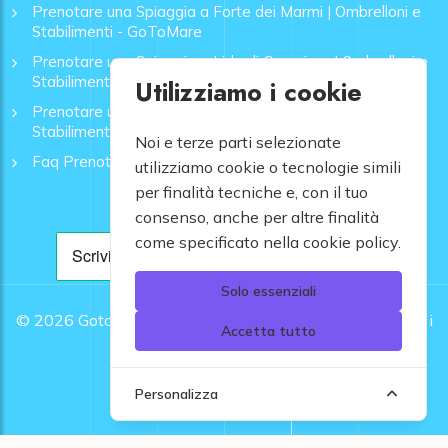
Prenotare una Spiaggia a Forte dei Marmi | Ombrelloni e
Stabilimenti - GoToMare
Prenotare una Spiaggia a Lido di Camaiore | Ombrelloni e
Stabilimenti - GoToMare
Utilizziamo i cookie
Prenotare una Spiaggia a Rapallo | Ombrelloni e
Stabilimenti - GoToMare
Noi e terze parti selezionate
Faq Prenotazione Spiagge
utilizziamo cookie o tecnologie simili
per finalità tecniche e, con il tuo
consenso, anche per altre finalità
come specificato nella cookie policy.
Solo essenziali
© 2026
Gotomare srl - Partita IVA 12948810960 .
Tutti i
Accetta tutto
diritti riservati.
Personalizza