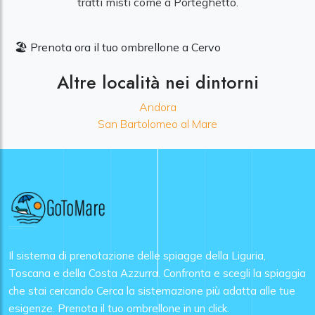
tratti misti come a Porteghetto.
🏖️ Prenota ora il tuo ombrellone a Cervo
Altre località nei dintorni
Andora
San Bartolomeo al Mare
Il sistema di prenotazione delle spiagge della Liguria,
Toscana e della Costa Azzurra. Confronta e scegli la spiaggia
che stai cercando Cerca la sistemazione più adatta alle tue
esigenze. Prenota il tuo ombrellone in un click.