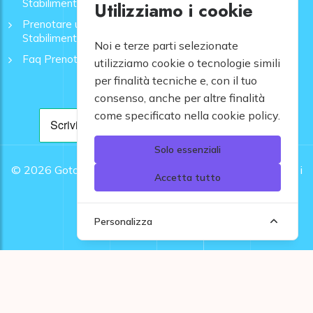
Stabilimenti - GoToMare
Utilizziamo i cookie
Prenotare una Spiaggia a Rapallo | Ombrelloni e
Stabilimenti - GoToMare
Noi e terze parti selezionate
Faq Prenotazione Spiagge
utilizziamo cookie o tecnologie simili
per finalità tecniche e, con il tuo
consenso, anche per altre finalità
come specificato nella cookie policy.
Solo essenziali
© 2026
Gotomare srl - Partita IVA 12948810960 .
Tutti i
Accetta tutto
diritti riservati.
Personalizza