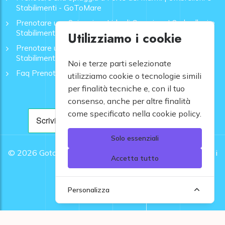
Stabilimenti - GoToMare
Prenotare una Spiaggia a Lido di Camaiore | Ombrelloni e
Stabilimenti - GoToMare
Utilizziamo i cookie
Prenotare una Spiaggia a Rapallo | Ombrelloni e
Stabilimenti - GoToMare
Noi e terze parti selezionate
Faq Prenotazione Spiagge
utilizziamo cookie o tecnologie simili
per finalità tecniche e, con il tuo
consenso, anche per altre finalità
come specificato nella cookie policy.
Solo essenziali
© 2026
Gotomare srl - Partita IVA 12948810960 .
Tutti i
Accetta tutto
diritti riservati.
Personalizza