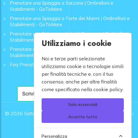
Prenotare una Spiaggia a Sarzana | Ombrelloni e
Stabilimenti - GoToMare
Prenotare una Spiaggia a Forte dei Marmi | Ombrelloni e
Stabilimenti - GoToMare
Prenotare una Spiaggia a Lido di Camaiore | Ombrelloni e
Stabilimenti - GoToMare
Utilizziamo i cookie
Prenotare una Spiaggia a Rapallo | Ombrelloni e
Stabilimenti - GoToMare
Noi e terze parti selezionate
Faq Prenotazione Spiagge
utilizziamo cookie o tecnologie simili
per finalità tecniche e, con il tuo
consenso, anche per altre finalità
come specificato nella cookie policy.
Solo essenziali
© 2026
Gotomare srl - Partita IVA 12948810960 .
Tutti i
Accetta tutto
diritti riservati.
Personalizza