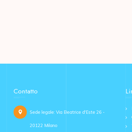
Contatto
Li
Sede legale: Via Beatrice d'Este 26 -
20122 Milano