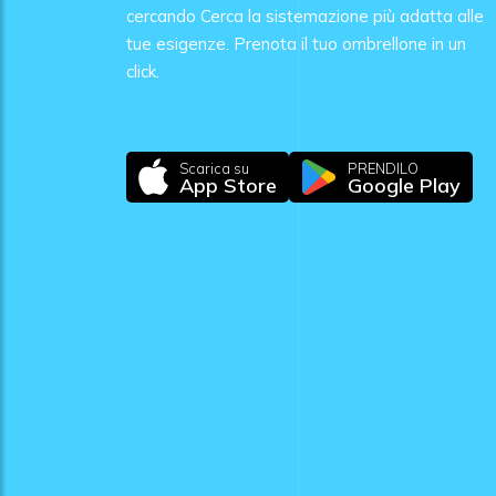
cercando Cerca la sistemazione più adatta alle
tue esigenze. Prenota il tuo ombrellone in un
click.
Scarica su
PRENDILO
App Store
Google Play