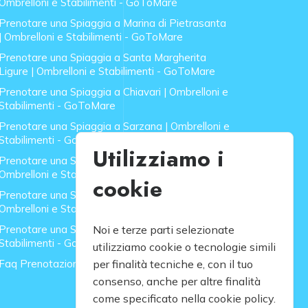
Ombrelloni e Stabilimenti - GoToMare
Prenotare una Spiaggia a Marina di Pietrasanta
| Ombrelloni e Stabilimenti - GoToMare
Prenotare una Spiaggia a Santa Margherita
Ligure | Ombrelloni e Stabilimenti - GoToMare
Prenotare una Spiaggia a Chiavari | Ombrelloni e
Stabilimenti - GoToMare
Prenotare una Spiaggia a Sarzana | Ombrelloni e
Stabilimenti - GoToMare
Utilizziamo i
Prenotare una Spiaggia a Forte dei Marmi |
Ombrelloni e Stabilimenti - GoToMare
cookie
Prenotare una Spiaggia a Lido di Camaiore |
Ombrelloni e Stabilimenti - GoToMare
Prenotare una Spiaggia a Rapallo | Ombrelloni e
Noi e terze parti selezionate
Stabilimenti - GoToMare
utilizziamo cookie o tecnologie simili
Faq Prenotazione Spiagge
per finalità tecniche e, con il tuo
consenso, anche per altre finalità
come specificato nella cookie policy.