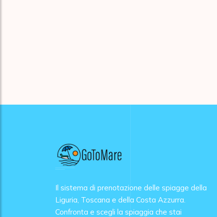
Il sistema di prenotazione delle spiagge della
Liguria, Toscana e della Costa Azzurra.
Confronta e scegli la spiaggia che stai