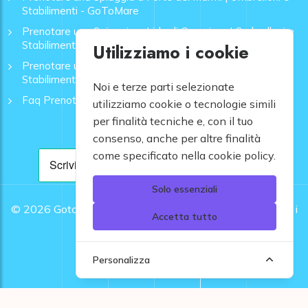
Stabilimenti - GoToMare
Prenotare una Spiaggia a Lido di Camaiore | Ombrelloni e
Stabilimenti - GoToMare
Utilizziamo i cookie
Prenotare una Spiaggia a Rapallo | Ombrelloni e
Stabilimenti - GoToMare
Noi e terze parti selezionate
Faq Prenotazione Spiagge
utilizziamo cookie o tecnologie simili
per finalità tecniche e, con il tuo
consenso, anche per altre finalità
come specificato nella cookie policy.
Solo essenziali
© 2026
Gotomare srl - Partita IVA 12948810960 .
Tutti i
Accetta tutto
diritti riservati.
Personalizza