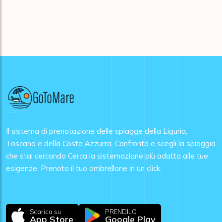
Il sistema di prenotazione delle spiagge della Liguria,
Toscana e della Costa Azzurra. Confronta e scegli la spiaggia
che stai cercando Cerca la sistemazione più adatta alle tue
esigenze. Prenota il tuo ombrellone in un click.
Scarica su
PRENDILO
App Store
Google Play