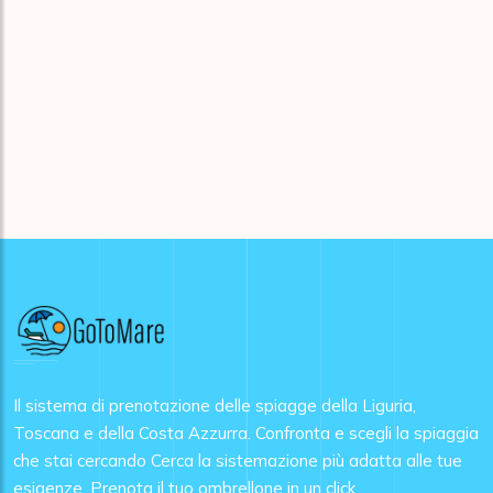
Il sistema di prenotazione delle spiagge della Liguria,
Toscana e della Costa Azzurra. Confronta e scegli la spiaggia
che stai cercando Cerca la sistemazione più adatta alle tue
esigenze. Prenota il tuo ombrellone in un click.