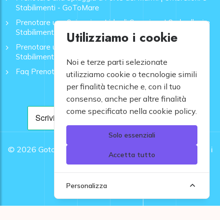
Stabilimenti - GoToMare
Prenotare una Spiaggia a Lido di Camaiore | Ombrelloni e
Stabilimenti - GoToMare
Utilizziamo i cookie
Prenotare una Spiaggia a Rapallo | Ombrelloni e
Stabilimenti - GoToMare
Noi e terze parti selezionate
Faq Prenotazione Spiagge
utilizziamo cookie o tecnologie simili
per finalità tecniche e, con il tuo
consenso, anche per altre finalità
come specificato nella cookie policy.
Solo essenziali
© 2026
Gotomare srl - Partita IVA 12948810960 .
Tutti i
Accetta tutto
diritti riservati.
Personalizza