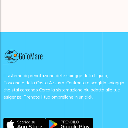
Il sistema di prenotazione delle spiagge della Liguria,
Toscana e della Costa Azzurra. Confronta e scegli la spiaggia
che stai cercando Cerca la sistemazione più adatta alle tue
esigenze. Prenota il tuo ombrellone in un click.
Scarica su
PRENDILO
App Store
Google Play