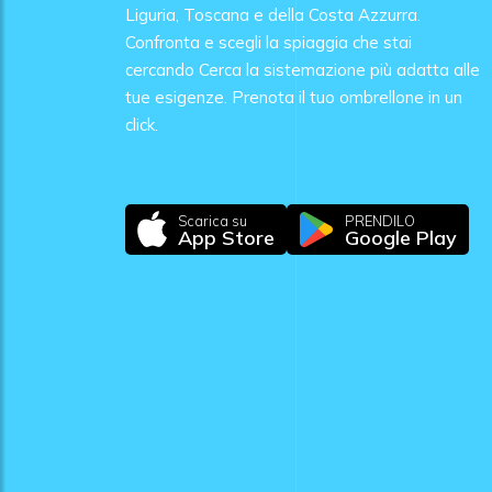
Liguria, Toscana e della Costa Azzurra.
Confronta e scegli la spiaggia che stai
cercando Cerca la sistemazione più adatta alle
tue esigenze. Prenota il tuo ombrellone in un
click.
Scarica su
PRENDILO
App Store
Google Play