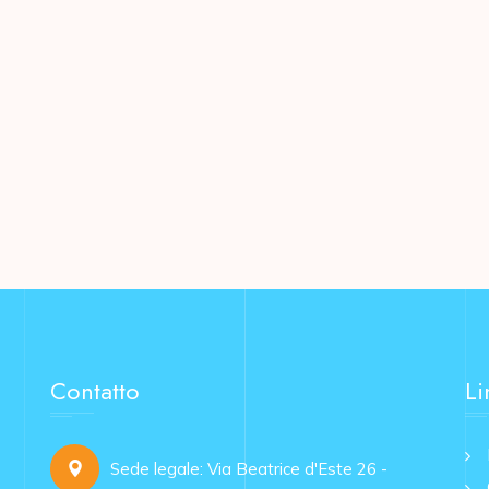
Contatto
Li
Sede legale: Via Beatrice d'Este 26 -