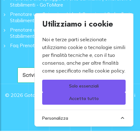
Stabilimenti - GoToMare
Prenotare una Spiaggia a Lido di Camaiore | Ombrelloni e
Stabilimenti - GoToMare
Utilizziamo i cookie
Prenotare una Spiaggia a Rapallo | Ombrelloni e
Stabilimenti - GoToMare
Noi e terze parti selezionate
Faq Prenotazione Spiagge
utilizziamo cookie o tecnologie simili
per finalità tecniche e, con il tuo
consenso, anche per altre finalità
come specificato nella cookie policy.
Solo essenziali
© 2026
Gotomare srl - Partita IVA 12948810960 .
Tutti i
Accetta tutto
diritti riservati.
Personalizza