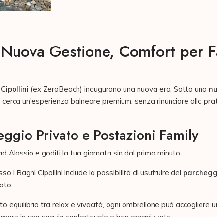
o: Nuova Gestione, Comfort per 
Cipollini
(ex ZeroBeach) inaugurano una nuova era. Sotto una
nu
i cerca un'esperienza balneare premium, senza rinunciare alla prat
gio Privato e Postazioni Family
ad Alassio e goditi la tua giornata sin dal primo minuto:
 i Bagni Cipollini include la possibilità di usufruire del
parchegg
ato.
sto equilibrio tra relax e vivacità, ogni ombrellone può accogliere 
il mare in uno spazio confortevole e ben organizzato.