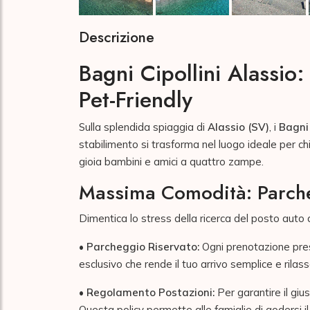
Descrizione
Bagni Cipollini Alassi
Pet-Friendly
Sulla splendida spiaggia di
Alassio (SV)
, i
Bagni 
stabilimento si trasforma nel luogo ideale per ch
gioia bambini e amici a quattro zampe.
Massima Comodità: Parcheg
Dimentica lo stress della ricerca del posto auto 
•
Parcheggio Riservato:
Ogni prenotazione presso
esclusivo che rende il tuo arrivo semplice e rilass
•
Regolamento Postazioni:
Per garantire il giu
Questa policy permette alle famiglie di godersi 