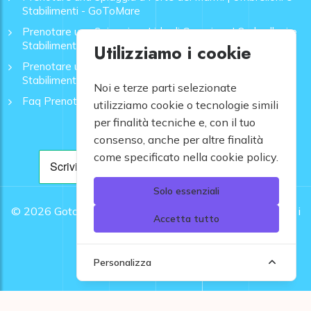
Stabilimenti - GoToMare
Prenotare una Spiaggia a Lido di Camaiore | Ombrelloni e
Stabilimenti - GoToMare
Utilizziamo i cookie
Prenotare una Spiaggia a Rapallo | Ombrelloni e
Stabilimenti - GoToMare
Noi e terze parti selezionate
Faq Prenotazione Spiagge
utilizziamo cookie o tecnologie simili
per finalità tecniche e, con il tuo
consenso, anche per altre finalità
come specificato nella cookie policy.
Solo essenziali
© 2026
Gotomare srl - Partita IVA 12948810960 .
Tutti i
Accetta tutto
diritti riservati.
Personalizza