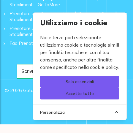
Stabilimenti - GoToMare
Prenotare una Spiaggia a Lido di Camaiore | Ombrelloni e
Stabilimenti - GoToMare
Utilizziamo i cookie
Prenotare una Spiaggia a Rapallo | Ombrelloni e
Stabilimenti - GoToMare
Noi e terze parti selezionate
Faq Prenotazione Spiagge
utilizziamo cookie o tecnologie simili
per finalità tecniche e, con il tuo
consenso, anche per altre finalità
come specificato nella cookie policy.
Solo essenziali
© 2026
Gotomare srl - Partita IVA 12948810960 .
Tutti i
Accetta tutto
diritti riservati.
Personalizza