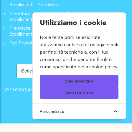
Stabilimenti - GoToMare
Prenotare una Spiaggia a Lido di Camaiore | Ombrelloni e
Stabilimenti - GoToMare
Utilizziamo i cookie
Prenotare una Spiaggia a Rapallo | Ombrelloni e
Stabilimenti - GoToMare
Noi e terze parti selezionate
Faq Prenotazione Spiagge
utilizziamo cookie o tecnologie simili
per finalità tecniche e, con il tuo
consenso, anche per altre finalità
come specificato nella cookie policy.
Solo essenziali
© 2026
Gotomare srl - Partita IVA 12948810960 .
Tutti i
Accetta tutto
diritti riservati.
Personalizza