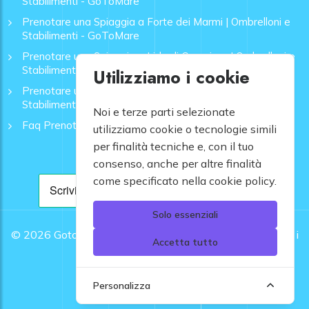
Stabilimenti - GoToMare
Prenotare una Spiaggia a Forte dei Marmi | Ombrelloni e
Stabilimenti - GoToMare
Prenotare una Spiaggia a Lido di Camaiore | Ombrelloni e
Stabilimenti - GoToMare
Utilizziamo i cookie
Prenotare una Spiaggia a Rapallo | Ombrelloni e
Stabilimenti - GoToMare
Noi e terze parti selezionate
Faq Prenotazione Spiagge
utilizziamo cookie o tecnologie simili
per finalità tecniche e, con il tuo
consenso, anche per altre finalità
come specificato nella cookie policy.
Solo essenziali
© 2026
Gotomare srl - Partita IVA 12948810960 .
Tutti i
Accetta tutto
diritti riservati.
Personalizza