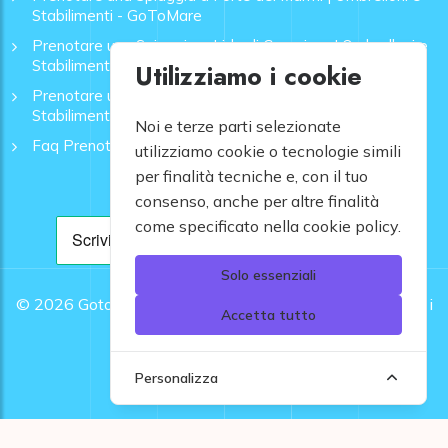
Stabilimenti - GoToMare
Prenotare una Spiaggia a Lido di Camaiore | Ombrelloni e
Stabilimenti - GoToMare
Utilizziamo i cookie
Prenotare una Spiaggia a Rapallo | Ombrelloni e
Stabilimenti - GoToMare
Noi e terze parti selezionate
Faq Prenotazione Spiagge
utilizziamo cookie o tecnologie simili
per finalità tecniche e, con il tuo
consenso, anche per altre finalità
come specificato nella cookie policy.
Solo essenziali
© 2026
Gotomare srl - Partita IVA 12948810960 .
Tutti i
Accetta tutto
diritti riservati.
Personalizza