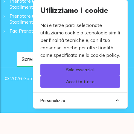
Prenotare una Spiaggia a Lido di Camaiore | Ombrelloni e
Stabilimenti - GoToMare
Utilizziamo i cookie
Prenotare una Spiaggia a Rapallo | Ombrelloni e
Stabilimenti - GoToMare
Noi e terze parti selezionate
Faq Prenotazione Spiagge
utilizziamo cookie o tecnologie simili
per finalità tecniche e, con il tuo
consenso, anche per altre finalità
come specificato nella cookie policy.
Solo essenziali
© 2026
Gotomare srl - Partita IVA 12948810960 .
Tutti i
Accetta tutto
diritti riservati.
Personalizza