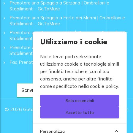
Prenotare una Spiaggia a Sarzana | Ombrelloni e
Stabilimenti - GoToMare
Prenotare una Spiaggia a Forte dei Marmi | Ombrelloni e
Stabilimenti - GoToMare
Prenotare una Spiaggia a Lido di Camaiore | Ombrelloni e
Stabilimenti - GoToMare
Utilizziamo i cookie
Prenotare una Spiaggia a Rapallo | Ombrelloni e
Stabilimenti - GoToMare
Noi e terze parti selezionate
Faq Prenotazione Spiagge
utilizziamo cookie o tecnologie simili
per finalità tecniche e, con il tuo
consenso, anche per altre finalità
come specificato nella cookie policy.
Solo essenziali
© 2026
Gotomare srl - Partita IVA 12948810960 .
Tutti i
Accetta tutto
diritti riservati.
Personalizza