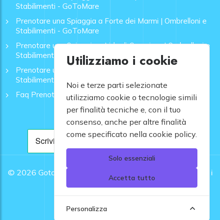
Stabilimenti - GoToMare
Prenotare una Spiaggia a Forte dei Marmi | Ombrelloni e
Stabilimenti - GoToMare
Prenotare una Spiaggia a Lido di Camaiore | Ombrelloni e
Stabilimenti - GoToMare
Utilizziamo i cookie
Prenotare una Spiaggia a Rapallo | Ombrelloni e
Stabilimenti - GoToMare
Noi e terze parti selezionate
Faq Prenotazione Spiagge
utilizziamo cookie o tecnologie simili
per finalità tecniche e, con il tuo
consenso, anche per altre finalità
come specificato nella cookie policy.
Solo essenziali
© 2026
Gotomare srl - Partita IVA 12948810960 .
Tutti i
Accetta tutto
diritti riservati.
Personalizza