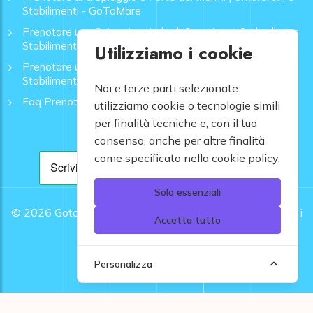
Stabilimenti - GoToMare
Prenotare una Spiaggia a Lido di Camaiore | Ombrelloni e
Stabilimenti - GoToMare
Utilizziamo i cookie
Prenotare una Spiaggia a Rapallo | Ombrelloni e
Stabilimenti - GoToMare
Noi e terze parti selezionate
Faq Prenotazione Spiagge
utilizziamo cookie o tecnologie simili
per finalità tecniche e, con il tuo
consenso, anche per altre finalità
come specificato nella cookie policy.
Solo essenziali
© 2026
Gotomare srl - Partita IVA 12948810960 .
Tutti i
Accetta tutto
diritti riservati.
Personalizza