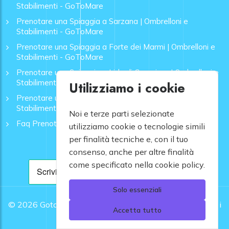
Stabilimenti - GoToMare
Prenotare una Spiaggia a Sarzana | Ombrelloni e
Stabilimenti - GoToMare
Prenotare una Spiaggia a Forte dei Marmi | Ombrelloni e
Stabilimenti - GoToMare
Prenotare una Spiaggia a Lido di Camaiore | Ombrelloni e
Stabilimenti - GoToMare
Utilizziamo i cookie
Prenotare una Spiaggia a Rapallo | Ombrelloni e
Stabilimenti - GoToMare
Noi e terze parti selezionate
Faq Prenotazione Spiagge
utilizziamo cookie o tecnologie simili
per finalità tecniche e, con il tuo
consenso, anche per altre finalità
come specificato nella cookie policy.
Solo essenziali
© 2026
Gotomare srl - Partita IVA 12948810960 .
Tutti i
Accetta tutto
diritti riservati.