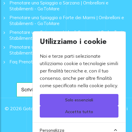
Prenotare una Spiaggia a Sarzana | Ombrelloni e
Stabilimenti - GoToMare
Prenotare una Spiaggia a Forte dei Marmi | Ombrelloni e
Stabilimenti - GoToMare
Prenotare una Spiaggia a Lido di Camaiore | Ombrelloni e
Stabilimenti - GoToMare
Utilizziamo i cookie
Prenotare una Spiaggia a Rapallo | Ombrelloni e
Stabilimenti - GoToMare
Noi e terze parti selezionate
Faq Prenotazione Spiagge
utilizziamo cookie o tecnologie simili
per finalità tecniche e, con il tuo
consenso, anche per altre finalità
come specificato nella cookie policy.
Solo essenziali
© 2026
Gotomare srl - Partita IVA 12948810960 .
Tutti i
Accetta tutto
diritti riservati.
Personalizza