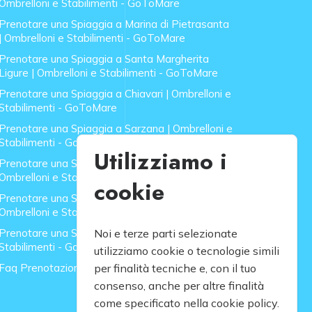
Ombrelloni e Stabilimenti - GoToMare
Prenotare una Spiaggia a Marina di Pietrasanta
| Ombrelloni e Stabilimenti - GoToMare
Prenotare una Spiaggia a Santa Margherita
Ligure | Ombrelloni e Stabilimenti - GoToMare
Prenotare una Spiaggia a Chiavari | Ombrelloni e
Stabilimenti - GoToMare
Prenotare una Spiaggia a Sarzana | Ombrelloni e
Stabilimenti - GoToMare
Utilizziamo i
Prenotare una Spiaggia a Forte dei Marmi |
Ombrelloni e Stabilimenti - GoToMare
cookie
Prenotare una Spiaggia a Lido di Camaiore |
Ombrelloni e Stabilimenti - GoToMare
Prenotare una Spiaggia a Rapallo | Ombrelloni e
Noi e terze parti selezionate
Stabilimenti - GoToMare
utilizziamo cookie o tecnologie simili
Faq Prenotazione Spiagge
per finalità tecniche e, con il tuo
consenso, anche per altre finalità
come specificato nella cookie policy.