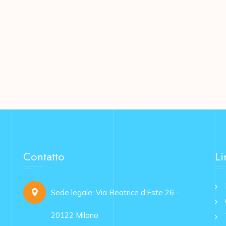
Contatto
Li
Sede legale: Via Beatrice d'Este 26 -
20122 Milano