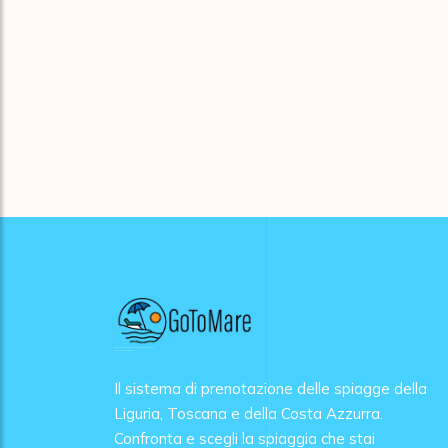
Il sistema di prenotazione delle spiagge della
Liguria, Toscana e della Costa Azzurra.
Confronta e scegli la spiaggia che stai