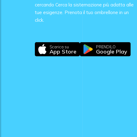
cercando Cerca la sistemazione più adatta alle
tue esigenze. Prenota il tuo ombrellone in un
click.
Scarica su
PRENDILO
App Store
Google Play