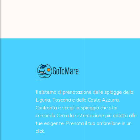
Il sistema di prenotazione delle spiagge della
Liguria, Toscana e della Costa Azzurra.
Confronta e scegli la spiaggia che stai
cercando Cerca la sistemazione più adatta alle
tue esigenze. Prenota il tuo ombrellone in un
click.