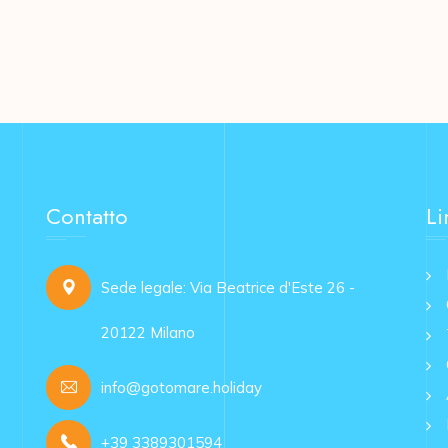
Contatto
Li
Sede legale: Via Beatrice d'Este 26 -
20122 Milano
info@gotomare.holiday
+39 3389301594