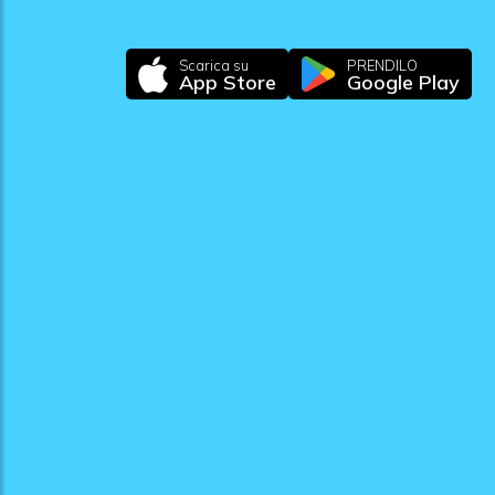
Scarica su
PRENDILO
App Store
Google Play