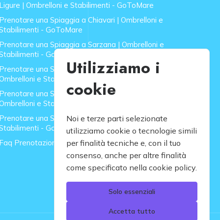
Ligure | Ombrelloni e Stabilimenti - GoToMare
Prenotare una Spiaggia a Chiavari | Ombrelloni e
Stabilimenti - GoToMare
Prenotare una Spiaggia a Sarzana | Ombrelloni e
Stabilimenti - GoToMare
Utilizziamo i
Prenotare una Spiaggia a Forte dei Marmi |
Ombrelloni e Stabilimenti - GoToMare
cookie
Prenotare una Spiaggia a Lido di Camaiore |
Ombrelloni e Stabilimenti - GoToMare
Prenotare una Spiaggia a Rapallo | Ombrelloni e
Noi e terze parti selezionate
Stabilimenti - GoToMare
utilizziamo cookie o tecnologie simili
Faq Prenotazione Spiagge
per finalità tecniche e, con il tuo
consenso, anche per altre finalità
come specificato nella cookie policy.
Solo essenziali
Accetta tutto