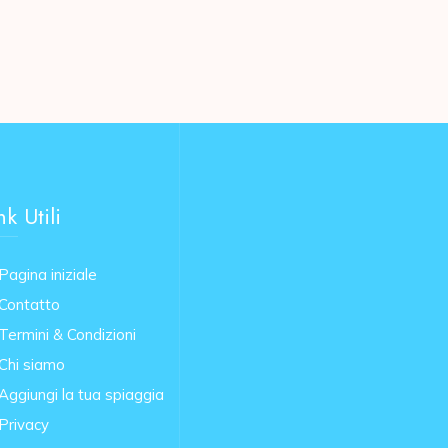
nk Utili
Pagina iniziale
Contatto
Termini & Condizioni
Chi siamo
Aggiungi la tua spiaggia
Privacy