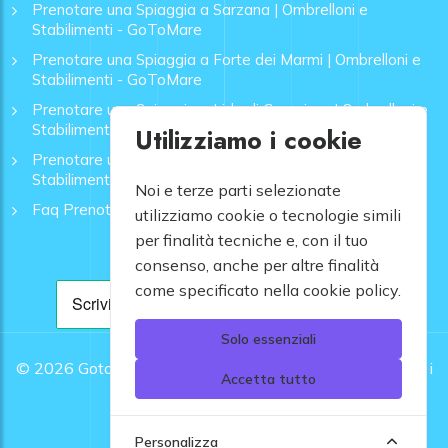
Prenotare una Spiaggia a Sarzana | Ombrelloni e
Stabilimenti - GoToMare
Prenotare una Spiaggia a Forte dei Marmi | Ombrelloni e
Stabilimenti - GoToMare
Prenotare una Spiaggia a Lido di Camaiore | Ombrelloni e
Stabilimenti - GoToMare
Utilizziamo i cookie
Prenotare una Spiaggia a Rapallo | Ombrelloni e
Stabilimenti - GoToMare
Noi e terze parti selezionate
Faq Prenotazione Spiagge
utilizziamo cookie o tecnologie simili
per finalità tecniche e, con il tuo
consenso, anche per altre finalità
come specificato nella cookie policy.
Solo essenziali
© 2026
Gotomare srl - Partita IVA 12948810960 .
Tutti i
Accetta tutto
diritti riservati.
Personalizza