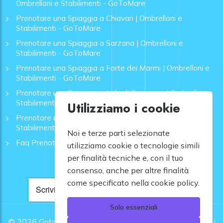
Ombrelloni e Stabilimenti - GoToMare
Prenotare una Spiaggia a Chiavari | Ombrelloni e
Stabilimenti - GoToMare
Prenotare una Spiaggia a Sarzana | Ombrelloni e
Stabilimenti - GoToMare
Prenotare una Spiaggia a Forte dei Marmi | Ombrelloni e
Stabilimenti - GoToMare
Prenotare una Spiaggia a Lido di Camaiore | Ombrelloni e
Stabilimenti - GoToMare
Utilizziamo i cookie
Prenotare una Spiaggia a Rapallo | Ombrelloni e
Stabilimenti - GoToMare
Noi e terze parti selezionate
Faq Prenotazione Spiagge
utilizziamo cookie o tecnologie simili
per finalità tecniche e, con il tuo
consenso, anche per altre finalità
come specificato nella cookie policy.
Solo essenziali
© 2026
Gotomare srl - Partita IVA 12948810960 .
Tutti i