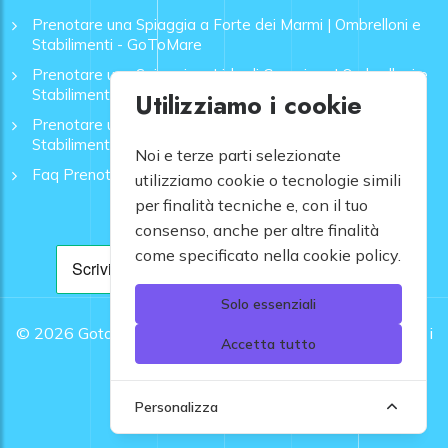
Prenotare una Spiaggia a Forte dei Marmi | Ombrelloni e
Stabilimenti - GoToMare
Prenotare una Spiaggia a Lido di Camaiore | Ombrelloni e
Stabilimenti - GoToMare
Utilizziamo i cookie
Prenotare una Spiaggia a Rapallo | Ombrelloni e
Stabilimenti - GoToMare
Noi e terze parti selezionate
Faq Prenotazione Spiagge
utilizziamo cookie o tecnologie simili
per finalità tecniche e, con il tuo
consenso, anche per altre finalità
come specificato nella cookie policy.
Solo essenziali
© 2026
Gotomare srl - Partita IVA 12948810960 .
Tutti i
Accetta tutto
diritti riservati.
Personalizza