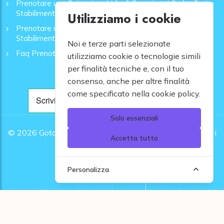
Prenotare una Spiaggia a Lido di Camaiore | Ombrelloni e
Stabilimenti - GoToMare
Utilizziamo i cookie
Prenotare una Spiaggia a Rapallo | Ombrelloni e
Stabilimenti - GoToMare
Noi e terze parti selezionate
Faq Prenotazione Spiagge
utilizziamo cookie o tecnologie simili
per finalità tecniche e, con il tuo
consenso, anche per altre finalità
come specificato nella cookie policy.
Solo essenziali
© 2026
Gotomare srl - Partita IVA 12948810960 .
Tutti i
Accetta tutto
diritti riservati.
Personalizza