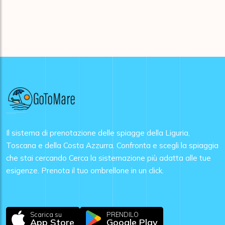
Il sistema di prenotazione delle spiagge della Liguria,
Toscana e della Costa Azzurra. Confronta e scegli la spiaggia
che stai cercando Cerca la sistemazione più adatta alle tue
esigenze. Prenota il tuo ombrellone in un click.
Scarica su
PRENDILO
App Store
Google Play