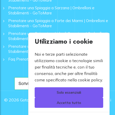
Stabilimenti - GoToMare
Prenotare una Spiaggia a Sarzana | Ombrelloni e
Stabilimenti - GoToMare
Prenotare una Spiaggia a Forte dei Marmi | Ombrelloni e
Stabilimenti - GoToMare
Prenotare una Spiaggia a Lido di Camaiore | Ombrelloni e
Stabilimenti - GoToMare
Utilizziamo i cookie
Prenotare una Spiaggia a Rapallo | Ombrelloni e
Stabilimenti - GoToMare
Noi e terze parti selezionate
Faq Prenotazione Spiagge
utilizziamo cookie o tecnologie simili
per finalità tecniche e, con il tuo
consenso, anche per altre finalità
come specificato nella cookie policy.
Solo essenziali
© 2026
Gotomare srl - Partita IVA 12948810960 .
Tutti i
Accetta tutto
diritti riservati.