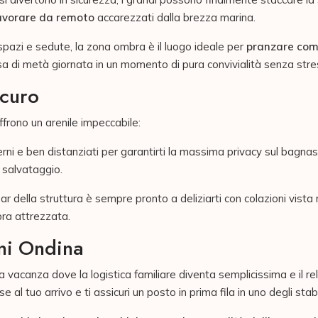
 lavorare da remoto
accarezzati dalla brezza marina.
pazi e sedute, la zona ombra è il luogo ideale per
pranzare com
 di metà giornata in un momento di pura convivialità senza stre
icuro
offrono un arenile impeccabile:
rni e ben distanziati per garantirti la massima privacy sul bagnasci
 salvataggio.
ar della struttura è sempre pronto a deliziarti con colazioni vista m
ra attrezzata.
ni Ondina
na vacanza dove la logistica familiare diventa semplicissima e il re
ese al tuo arrivo e ti assicuri un posto in prima fila in uno degli st