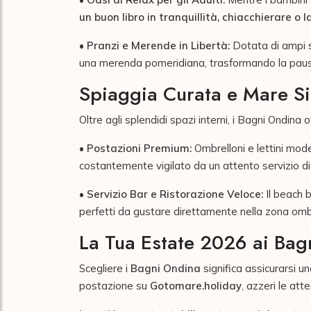
un buon libro in tranquillità, chiacchierare o
•
Pranzi e Merende in Libertà:
Dotata di ampi s
una merenda pomeridiana, trasformando la pausa
Spiaggia Curata e Mare S
Oltre agli splendidi spazi interni, i Bagni Ondina 
•
Postazioni Premium:
Ombrelloni e lettini mode
costantemente vigilato da un attento servizio di
•
Servizio Bar e Ristorazione Veloce:
Il beach b
perfetti da gustare direttamente nella zona omb
La Tua Estate 2026 ai Bag
Scegliere i
Bagni Ondina
significa assicurarsi u
postazione su
Gotomare.holiday
, azzeri le att