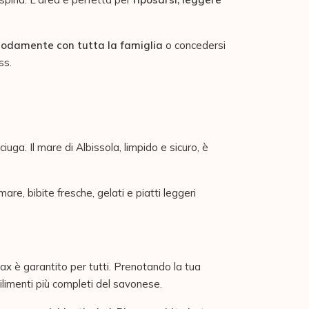
odamente con tutta la famiglia
o concedersi
ss.
uga. Il mare di Albissola, limpido e sicuro, è
are, bibite fresche, gelati e piatti leggeri
lax è garantito per tutti. Prenotando la tua
abilimenti più completi del savonese.