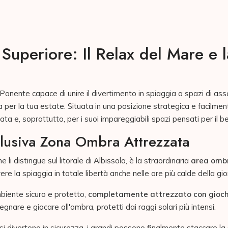
Superiore: Il Relax del Mare e 
 Ponente capace di unire il divertimento in spiaggia a spazi di ass
 per la tua estate. Situata in una posizione strategica e facilme
ta e, soprattutto, per i suoi impareggiabili spazi pensati per il be
sclusiva Zona Ombra Attrezzata
 li distingue sul litorale di Albissola, è la straordinaria
area ombr
ere la spiaggia in totale libertà anche nelle ore più calde della gio
iente sicuro e protetto,
completamente attrezzato con giochi
egnare e giocare all'ombra, protetti dai raggi solari più intensi.
i divertono in sicurezza, i grandi possono finalmente staccare la