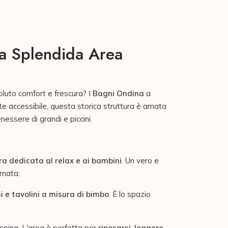
la Splendida Area
oluto comfort e frescura? I
Bagni Ondina
a
nte accessibile, questa storica struttura è amata
nessere di grandi e piccini.
a dedicata al relax e ai bambini
. Un vero e
rnata:
 e tavolini a misura di bimbo
. È lo spazio
 spina. L'area è perfetta per
riposarsi, leggere