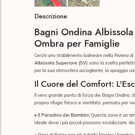
Descrizione
Bagni Ondina Albissola 
Ombra per Famiglie
Cerchi uno stabilimento balneare nella Riviera di
Albissola Superiore (SV)
sono la scelta perfetta
per la sua atmosfera accogliente, la spiaggia cura
Il Cuore del Comfort: L'E
Il vero grande punto di forza dei Bagni Ondina, che
proprio rifugio fresco e ventilato, pensato per viv
•
Il Paradiso dei Bambini:
Questa zona è un amb
ideale dove i più piccoli possono socializzare, dis
•
Oasi di Relax per gli Adulti:
Mentre i bambini s