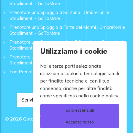
Stabilimenti - GoToMare
Prenotare una Spiaggia a Sarzana | Ombrelloni e
Stabilimenti - GoToMare
Prenotare una Spiaggia a Forte dei Marmi | Ombrelloni e
Stabilimenti - GoToMare
Prenotare una Spiaggia a Lido di Camaiore | Ombrelloni e
Stabilimenti - GoToMare
Utilizziamo i cookie
Prenotare una Spiaggia a Rapallo | Ombrelloni e
Stabilimenti - GoToMare
Noi e terze parti selezionate
Faq Prenotazione Spiagge
utilizziamo cookie o tecnologie simili
per finalità tecniche e, con il tuo
consenso, anche per altre finalità
come specificato nella cookie policy.
Solo essenziali
© 2026
Gotomare srl - Partita IVA 12948810960 .
Tutti i
Accetta tutto
diritti riservati.