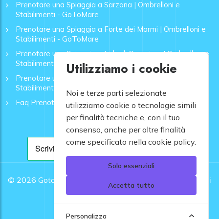
Prenotare una Spiaggia a Sarzana | Ombrelloni e
Stabilimenti - GoToMare
Prenotare una Spiaggia a Forte dei Marmi | Ombrelloni e
Stabilimenti - GoToMare
Prenotare una Spiaggia a Lido di Camaiore | Ombrelloni e
Stabilimenti - GoToMare
Utilizziamo i cookie
Prenotare una Spiaggia a Rapallo | Ombrelloni e
Stabilimenti - GoToMare
Noi e terze parti selezionate
Faq Prenotazione Spiagge
utilizziamo cookie o tecnologie simili
per finalità tecniche e, con il tuo
consenso, anche per altre finalità
come specificato nella cookie policy.
Solo essenziali
© 2026
Gotomare srl - Partita IVA 12948810960 .
Tutti i
Accetta tutto
diritti riservati.
Personalizza