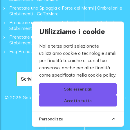
Prenotare una Spiaggia a Forte dei Marmi | Ombrelloni e
Stabilimenti - GoToMare
Prenotare una Spiaggia a Lido di Camaiore | Ombrelloni e
Stabilimenti - GoToMare
Utilizziamo i cookie
Prenotare una Spiaggia a Rapallo | Ombrelloni e
Stabilimenti - GoToMare
Noi e terze parti selezionate
Faq Prenotazione Spiagge
utilizziamo cookie o tecnologie simili
per finalità tecniche e, con il tuo
consenso, anche per altre finalità
come specificato nella cookie policy.
Solo essenziali
© 2026
Gotomare srl - Partita IVA 12948810960 .
Tutti i
Accetta tutto
diritti riservati.
Personalizza