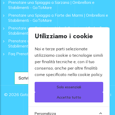
Prenotare una Spiaggia a Sarzana | Ombrelloni e
Stabilimenti - GoToMare
Prenotare una Spiaggia a Forte dei Marmi | Ombrelloni e
Stabilimenti - GoToMare
Prenotare una Spiaggia a Lido di Camaiore | Ombrelloni e
Stabilimenti - GoToMare
Utilizziamo i cookie
Prenotare una Spiaggia a Rapallo | Ombrelloni e
Stabilimenti - GoToMare
Noi e terze parti selezionate
Faq Prenotazione Spiagge
utilizziamo cookie o tecnologie simili
per finalità tecniche e, con il tuo
consenso, anche per altre finalità
come specificato nella cookie policy.
Solo essenziali
© 2026
Gotomare srl - Partita IVA 12948810960 .
Tutti i
Accetta tutto
diritti riservati.
Personalizza