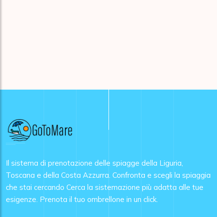
Il sistema di prenotazione delle spiagge della Liguria,
Toscana e della Costa Azzurra. Confronta e scegli la spiaggia
che stai cercando Cerca la sistemazione più adatta alle tue
esigenze. Prenota il tuo ombrellone in un click.