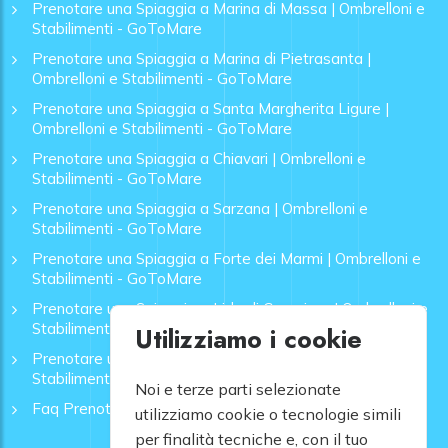
Prenotare una Spiaggia a Marina di Massa | Ombrelloni e
Stabilimenti - GoToMare
Prenotare una Spiaggia a Marina di Pietrasanta |
Ombrelloni e Stabilimenti - GoToMare
Prenotare una Spiaggia a Santa Margherita Ligure |
Ombrelloni e Stabilimenti - GoToMare
Prenotare una Spiaggia a Chiavari | Ombrelloni e
Stabilimenti - GoToMare
Prenotare una Spiaggia a Sarzana | Ombrelloni e
Stabilimenti - GoToMare
Prenotare una Spiaggia a Forte dei Marmi | Ombrelloni e
Stabilimenti - GoToMare
Prenotare una Spiaggia a Lido di Camaiore | Ombrelloni e
Stabilimenti - GoToMare
Utilizziamo i cookie
Prenotare una Spiaggia a Rapallo | Ombrelloni e
Stabilimenti - GoToMare
Noi e terze parti selezionate
Faq Prenotazione Spiagge
utilizziamo cookie o tecnologie simili
per finalità tecniche e, con il tuo