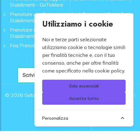
Stabilimenti - GoToMare
Prenotare una Spiaggia a Lido di Camaiore | Ombrelloni e
Stabilimenti - GoToMare
Utilizziamo i cookie
Prenotare una Spiaggia a Rapallo | Ombrelloni e
Stabilimenti - GoToMare
Noi e terze parti selezionate
Faq Prenotazione Spiagge
utilizziamo cookie o tecnologie simili
per finalità tecniche e, con il tuo
consenso, anche per altre finalità
come specificato nella cookie policy.
Solo essenziali
© 2026
Gotomare srl - Partita IVA 12948810960 .
Tutti i
Accetta tutto
diritti riservati.
Personalizza