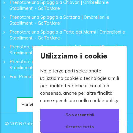
Prenotare una Spiaggia a Chiavari | Ombrelloni e
Stabilimenti - GoToMare
Prenotare una Spiaggia a Sarzana | Ombrelloni e
Stabilimenti - GoToMare
Prenotare una Spiaggia a Forte dei Marmi | Ombrelloni e
Stabilimenti - GoToMare
Prenotare una Spiaggia a Lido di Camaiore | Ombrelloni e
Stabilimenti - GoToMare
Utilizziamo i cookie
Prenotare una Spiaggia a Rapallo | Ombrelloni e
Stabilimenti - GoToMare
Noi e terze parti selezionate
Faq Prenotazione Spiagge
utilizziamo cookie o tecnologie simili
per finalità tecniche e, con il tuo
consenso, anche per altre finalità
come specificato nella cookie policy.
Solo essenziali
© 2026
Gotomare srl - Partita IVA 12948810960 .
Tutti i
Accetta tutto
diritti riservati.