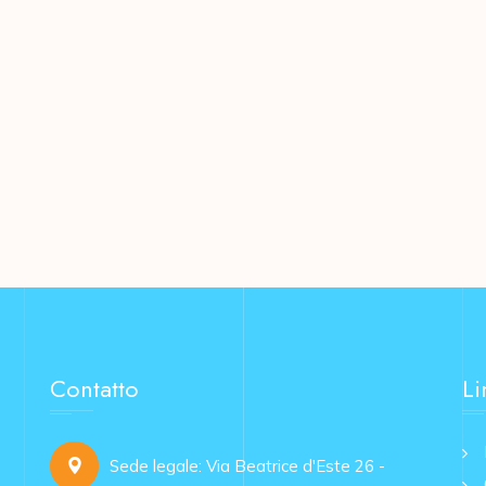
Contatto
Li
Sede legale: Via Beatrice d'Este 26 -