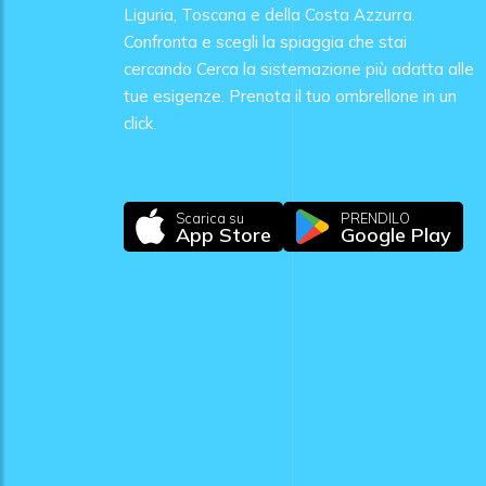
Liguria, Toscana e della Costa Azzurra.
Confronta e scegli la spiaggia che stai
cercando Cerca la sistemazione più adatta alle
tue esigenze. Prenota il tuo ombrellone in un
click.
Scarica su
PRENDILO
App Store
Google Play