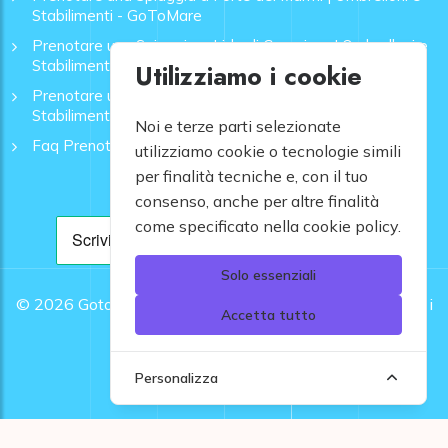
Stabilimenti - GoToMare
Prenotare una Spiaggia a Lido di Camaiore | Ombrelloni e
Stabilimenti - GoToMare
Utilizziamo i cookie
Prenotare una Spiaggia a Rapallo | Ombrelloni e
Stabilimenti - GoToMare
Noi e terze parti selezionate
Faq Prenotazione Spiagge
utilizziamo cookie o tecnologie simili
per finalità tecniche e, con il tuo
consenso, anche per altre finalità
come specificato nella cookie policy.
Solo essenziali
© 2026
Gotomare srl - Partita IVA 12948810960 .
Tutti i
Accetta tutto
diritti riservati.
Personalizza