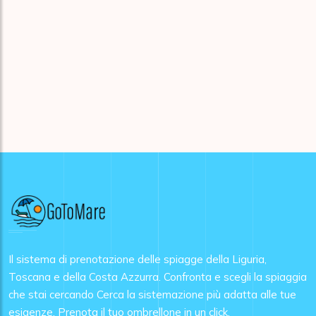
Il sistema di prenotazione delle spiagge della Liguria,
Toscana e della Costa Azzurra. Confronta e scegli la spiaggia
che stai cercando Cerca la sistemazione più adatta alle tue
esigenze. Prenota il tuo ombrellone in un click.