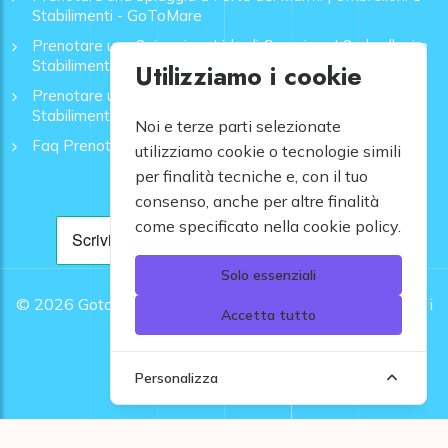
Stabilimenti - GoToMare
Prenotare una Spiaggia a Lido di Camaiore | Ombrelloni e
Stabilimenti - GoToMare
Utilizziamo i cookie
Prenotare una Spiaggia a Rapallo | Ombrelloni e
Stabilimenti - GoToMare
Noi e terze parti selezionate
Faq Prenotazione Spiagge
utilizziamo cookie o tecnologie simili
per finalità tecniche e, con il tuo
consenso, anche per altre finalità
come specificato nella cookie policy.
Solo essenziali
© 2026
Gotomare srl - Partita IVA 12948810960 .
Tutti i
Accetta tutto
diritti riservati.
Personalizza