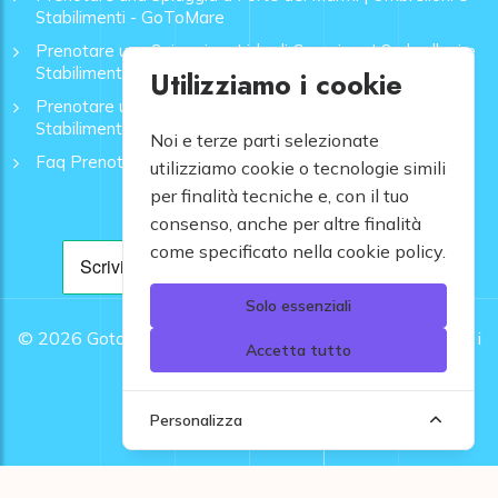
Stabilimenti - GoToMare
Prenotare una Spiaggia a Lido di Camaiore | Ombrelloni e
Stabilimenti - GoToMare
Utilizziamo i cookie
Prenotare una Spiaggia a Rapallo | Ombrelloni e
Stabilimenti - GoToMare
Noi e terze parti selezionate
Faq Prenotazione Spiagge
utilizziamo cookie o tecnologie simili
per finalità tecniche e, con il tuo
consenso, anche per altre finalità
come specificato nella cookie policy.
Solo essenziali
© 2026
Gotomare srl - Partita IVA 12948810960 .
Tutti i
Accetta tutto
diritti riservati.
Personalizza